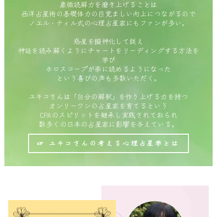
象徴読解力を磨き上げることは
西洋占星術の基礎体力の目覚ましい向上につながるので
ノエル・ティル式の心理占星家にもファンが多い。
惑星を擬神化して捉え
神話を読み解くようにチャートをリーディングする方法を
学び
ホロスコープが楽に読めるようになった
という喜びの声も多数いただく。
ユキコさんは「自分の解釈」を作り上げる力を持つ
オンリーワンの占星家を育てるという
CPAのスピリットを継承し実践されておられ
数多くの日本の占星家に影響を与えている。
☞ ユキコさんの考える心理占星学とは