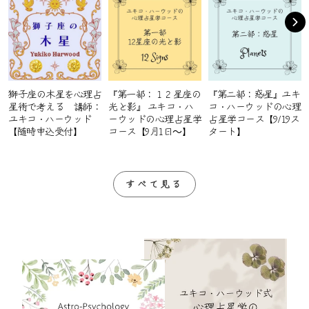
獅子座の木星を心理占
『第一部：１２星座の
『第二部：惑星』ユキ
星術で考える 講師：
光と影』 ユキコ・ハ
コ・ハーウッドの心理
ユキコ・ハーウッド
ーウッドの心理占星学
占星学コース【9/19ス
【随時申込受付】
コース【9月1日～】
タート】
すべて見る