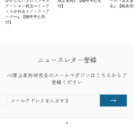
分からない方のコンサル
理占星術』【随時申込受
一の『冥王星
テーション技法～ミニテ
付】
会』【録画受
ィル分析法とソーラーア
ーク～』【随時申込受
付】
ニュースレター登録
心理占星術研究会のメールマガジンはこちらからご
登録ください
メ
購
ー
読
ル
す
ア
る
ド
レ
ス