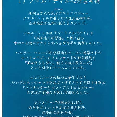
１）ノエル・ティル心理占星術
.......
米国生まれの天才アストロロジャー
ノエル・ティルが遺した心理占星術体系。
当研究会が主軸に据えるメソッド。
ノエル・ティルは『ハードアスペクト』を
『成長途上の緊張』と捉え直し
吉凶二元論がまかりとおる占星術界に衝撃を与えた。
ヘンリー・マレーの欲求理論をベースに構築された
ホロスコープ・オリエンテッドな独自理論は
『星は何もしない、動くのは人間なんだ』
という哲学をベースにしている。
ホロスコープの核心に素早く迫り
シングルセッションで効果を上げることを目指す体系は
『コンサルテーション・アストロロジャー』
の育成が前提の非常に実際的なもの。
ホロスコープを統合的に捉え
最重要ポイントを見定める分析法、
効率的な分析手順、