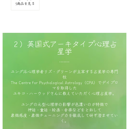
5商品を見る
２）英国式アーキタイプ心理占
星学
........
ユング派心理学者リズ・グリーンが主宰する占星学の専門
校
The Centre for Psychological Astrology（CPA）でデイプロ
マを取得した
ユキコ・ハーウッドさんに教えていただく心理占星学。
ユングの元型心理学の影響が色濃いのが特徴で
神話・童話・絵画・音楽などをとおして
象徴感度・象徴チューニング力を徹底して研ぎ澄ませてい
く。