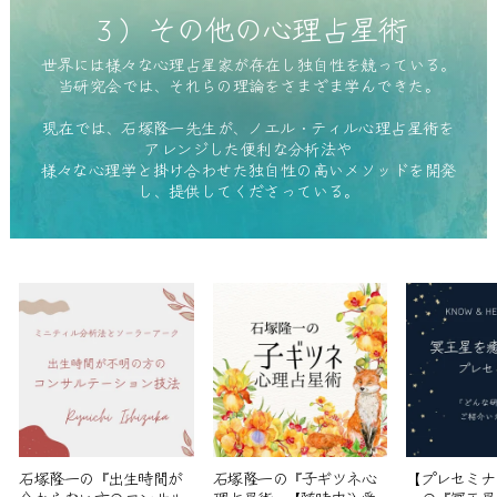
３）その他の心理占星術
世界には様々な心理占星家が存在し独自性を競っている。
当研究会では、それらの理論をさまざま学んできた。
現在では、石塚隆一先生が、ノエル・ティル心理占星術を
アレンジした便利な分析法や
様々な心理学と掛け合わせた独自性の高いメソッドを開発
し、提供してくださっている。
石塚隆一の『出生時間が
石塚隆一の『子ギツネ心
【プレセミナ