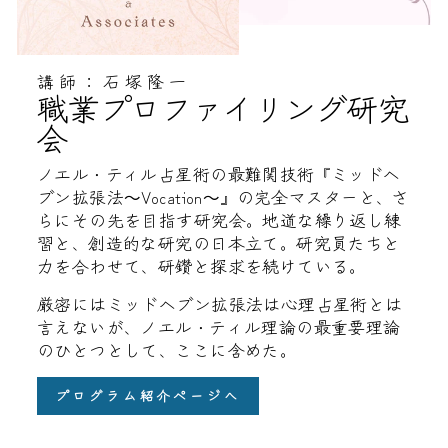
講師：石塚隆一
職業プロファイリング研究
会
ノエル・ティル占星術の最難関技術『ミッドヘ
ブン拡張法～Vocation～』の完全マスターと、さ
らにその先を目指す研究会。地道な繰り返し練
習と、創造的な研究の日本立て。研究員たちと
力を合わせて、研鑽と探求を続けている。
厳密にはミッドヘブン拡張法は心理占星術とは
言えないが、ノエル・ティル理論の最重要理論
のひとつとして、ここに含めた。
プログラム紹介ページへ