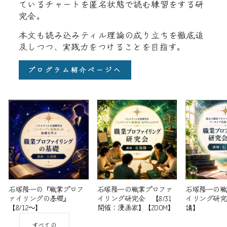
ているチャートを匿名状態で読む練習をする研
究会。
本文も読み込みティル理論の成り立ちを徹底追
及しつつ、実践力をつけることを目指す。
プログラム紹介ページへ
石塚隆一の『職業プロフ
石塚隆一の職業プロファ
石塚隆一の職
ァイリングの基礎』
イリング研究会 【8/31
イリング研究
【8/12～】
開催：漫画家】【ZOOM】
講】
すべての