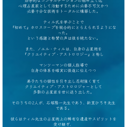
効果的なコンサルテーションの組み立て迄
心理占星家として活動するために必要不可欠かつ
必要十分な技術をトータルに構築した。
ティル式を学ぶことで
『初めて』ホロスコープを統合的にとらえられるようにな
った。
という感謝と称賛の声は後を絶たない。
また、ノエル・ティルは、自身の占星術を
『クリエイティブ・アストロロジー』と称し
マンツーマンの個人指導で
自身の体系を確実に後進に伝えつつ
弟子たちの個性を引き出し忍耐強く育て
クリエイティブ・アストロロジャーとして
多数の占星家を世に送り出した。
そのうちの2人が、石塚隆一先生であり、新里ひろき先生
である。
彼らはティル先生の占星術上の稀有な遺産やスピリットを
受け継ぎ、