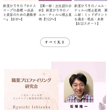
新里ひろきの『ホロス
【第一部：出生図の分
新里ひろきのノエル・
コープの基礎 －成長
析】 新里ひろきのノ
ティル心理占星術 第
と変容のための象徴学
エル・ティル心理占星
二部：ミッドポイント
－』【8/8～】
術【7/22～】
＆過去・現在・未来
【8/22スタート】
すべて見る