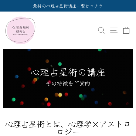
次
最新の心理占星術講座一覧はコチラ
へ
ス
ラ
イ
検索
ナビゲ
ド
シ
ョ
ー
を
心理占星術の講座
一
時
その特徴をご案内
停
止
し
ま
す
心理占星術とは、心理学×アストロ
ロジー